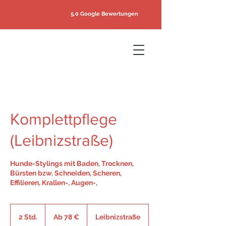
5,0 Google Bewertungen
Komplettpflege
(Leibnizstraße)
Hunde-Stylings mit Baden, Trocknen,
Bürsten bzw. Schneiden, Scheren,
Effilieren, Krallen-, Augen-,
Ab
78
2 Std.
2
Ab 78 €
Leibnizstraße
Euro