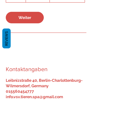
S
t
d
.
Weiter
REVIEWS
Kontaktangaben
Leibnizstraße 40, Berlin-Charlottenburg-
Wilmersdorf, Germany
015560454777
info.vsv.tieren.spa@gmail.com