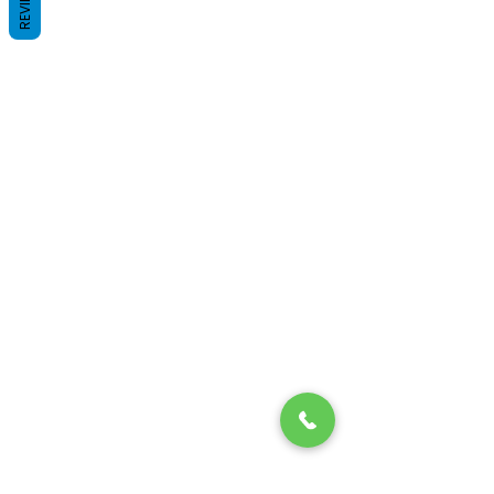
REVIEWS
О нас
Наши услуги
Уход за собаками
Уход за кошками
Связаться с нами
Защита данных
Freunde werben
Подписывайтесь на нас