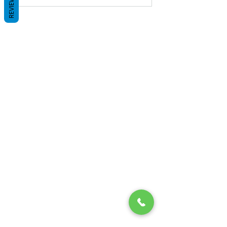
REVIEWS
Über uns
Unsere Leistungen
Fellpflege für Hunde
Fellpflege für Katzen
Kontaktieren Sie uns
Datenschutz
Freunde werben
Folgen Sie uns auf Social Media